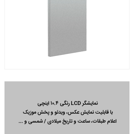
نمایشگر LCD رنگی ۱۰.۴ اینچی
با قابلیت نمایش عکس، ویدئو و پخش موزیک
اعلام طبقات، ساعت و تاریخ میلادی / شمسی و ...