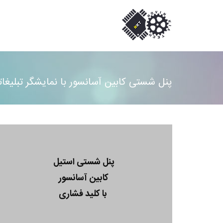
پنل شستی کابین آسانسور با نمایشگر تبلیغاتی 9 اینچی ده آلبومی و کلید فشاری tor COP
پنل شستی استیل
کابین آسانسور
با کلید فشاری