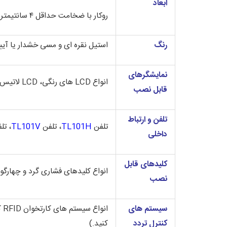
ابعاد
روکار با ضخامت حداقل ۴ سانتیمتر یا توکار با باکس گالوانیره ۴ سانتیمتری
رنگ
استیل نقره ای و مسی خشدار یا آیین
نمایشگرهای
انواع LCD های رنگی، LCD لاتیس، گرافیکی، ریزشی، سگمنت LED و سگمنت ساده (برای مشاهده انواع نمایشگرهای آسانسور به این
قابل نصب
تلفن و ارتباط
تلفن
TL101H
، تلفن
TL101V
، تل
داخلی
کلیدهای قابل
انواع کلیدهای فشاری گرد و چهارگوش
نصب
سیستم های
انواع سیستم های کارتخوان RFID کارتی، رمزی و ریموتی ساده یا مبتنی بر اندروید
کنترل تردد
کنید.)