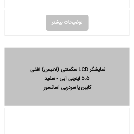
توضیحات بیشتر
نمایشگر LCD سگمنتی (لاتیس) افقی
۵.۵ اینچی آبی - سفید
کابین یا سردربی آسانسور