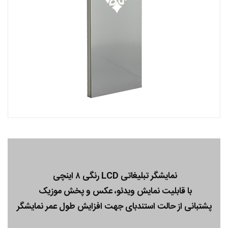
نمایشگر تبلیغاتی LCD رنگی ۸ اینچی
با قابلیت نمایش ویدئو، عکس و پخش موزیک
پشتبانی از حالت استندبای جهت افزایش طول عمر نمایشگر