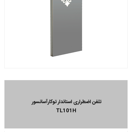
تلفن اضطراری استاندار توکارآسانسور
TL101H