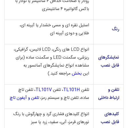
روکار با ضخامت حداقل ۴ سانتیمتر یا توکار با
باکس گالوانیره ۴ سانتیمتری
استیل نقره ای و مسی خشدار یا آیینه ای،
رنگ
طلایی و دودی آیینه ای
انواع LCD های رنگی، LCD لاتیس، گرافیکی،
نمایشگرهای
ریزشی، سگمنت LED و سگمنت ساده (برای
قابل نصب
مشاهده انواع نمایشگرهای آسانسور به
این
بخش
مراجعه کنید.)
تلفن و
تلفن
TL101H
، تلفن
TL101V
، تلفن تاچ
ارتباط داخلی
ساده، تلفن تاچ و سیستم رمز،
تلفن و آیفون تاچ
کلیدهای
انواع کلیدهای فشاری گرد و چهارگوش با رنگ
قابل نصب
نورهای قرمز، آبی، سفید، زرد یا سبز